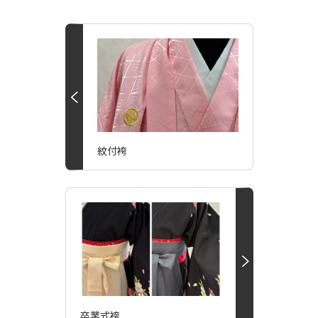
紋付袴
卒業式袴